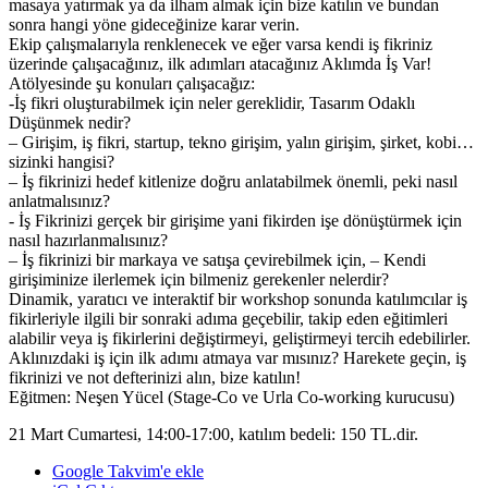
masaya yatırmak ya da ilham almak için bize katılın​ ve bundan
sonra hangi yöne gideceğinize karar verin​.
​​Ekip çalışmalarıyla renklenecek ve eğer varsa kendi iş fikriniz
üzerinde çalışacağınız, ilk adımları atacağınız Aklımda İş Var!
Atölyesinde şu konuları çalışacağız:
-İş fikri oluşturabilmek için neler gereklidir, Tasarım Odaklı
Düşünmek nedir?
– Girişim, iş fikri, startup, tekno girişim, yalın girişim, şirket, kobi…
sizinki hangisi?
– İş fikrinizi​ ​hedef kitlenize doğru anlatabilmek önemli, peki nasıl
anlatmalısınız?
​- İş Fikrinizi gerçek bir girişime yani fikirden işe dönüştürmek için
nasıl hazırlanmalısınız?​
– İş fikrinizi bir markaya ​ve satışa ​çevirebilmek için, – ​Kendi
girişiminize ilerlemek için bilmeniz gerekenler nelerdir?​​
Dinamik, yaratıcı ve interaktif bir workshop sonunda katılımcılar iş
fikirleriyle ilgili bir sonraki adıma geçebilir, takip eden eğitimleri
alabilir veya iş fikirlerini değiştirmeyi, geliştirmeyi tercih edebilirler.
Aklınızdaki iş için ilk adımı atmaya var mısınız? Harekete geçin, iş
fikrinizi ve not defterinizi alın, bize katılın!
Eğitmen: Neşen Yücel (Stage-Co ve Urla Co-working kurucusu)
21 Mart Cumartesi, 14:00-17:00, katılım bedeli: 150 TL.dir.
Google Takvim'e ekle