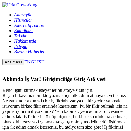
Anasayfa
Hizmetler
Alternatif Sahne
Etkinlikler
Takvim
Hakkımızda
İletişim
Bizden Haberler
ENGLISH
Ana menü
Aklımda İş Var! Girişimciliğe Giriş Atölyesi
Kendi işini kurmak isteyenler bu atölye sizin için!
Başarı hikayenizi birlikte yazma​k​ için ilk adımı atmaya davetlisiniz.
Ne zamandır aklınızda bir iş fikriniz var ya da bir şeyler yapmak
istiyorum birkaç fikir arasında kararsızım, iyi bir fikir bulmak için ne
yapmalıyım mı diyorsunuz? Yeni kararlar, yeni adımlar öncesinde,
aklınızdaki iş fikirlerini ölçüp biçmek, belki başka ufuklara açılmak,
biraz zihin egzersizi yapmak ve çalışır bir iş modeline dönüştürmek
için ilk adımı atmak isterseniz, bu atölye tam size göre! İş fikrinizi