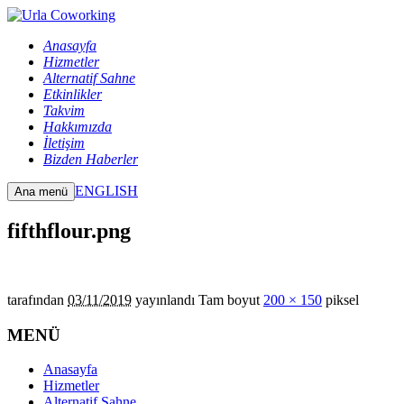
Anasayfa
Hizmetler
Alternatif Sahne
Etkinlikler
Takvim
Hakkımızda
İletişim
Bizden Haberler
ENGLISH
Ana menü
fifthflour.png
tarafından
03/11/2019
yayınlandı
Tam boyut
200 × 150
piksel
MENÜ
Anasayfa
Hizmetler
Alternatif Sahne