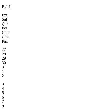
Eylül
Pzt
Sal
Çar
Per
Cum
Cmt
Paz
27
28
29
30
31
1
2
3
4
5
6
7
8