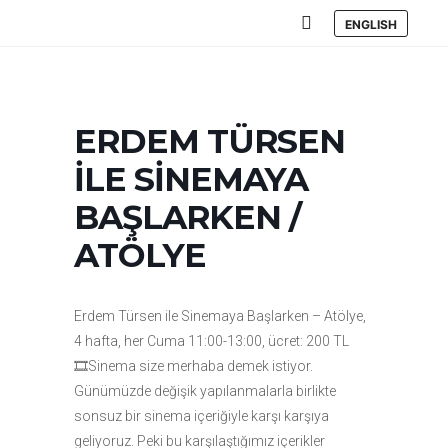
ENGLISH
Ana menü
ERDEM TÜRSEN
İLE SİNEMAYA
BAŞLARKEN /
ATÖLYE
Erdem Türsen ile Sinemaya Başlarken – Atölye,
4 hafta, her Cuma 11:00-13:00, ücret: 200 TL
🎞Sinema size merhaba demek istiyor.
Günümüzde değişik yapılanmalarla birlikte
sonsuz bir sinema içeriğiyle karşı karşıya
geliyoruz. Peki bu karşılaştığımız içerikler