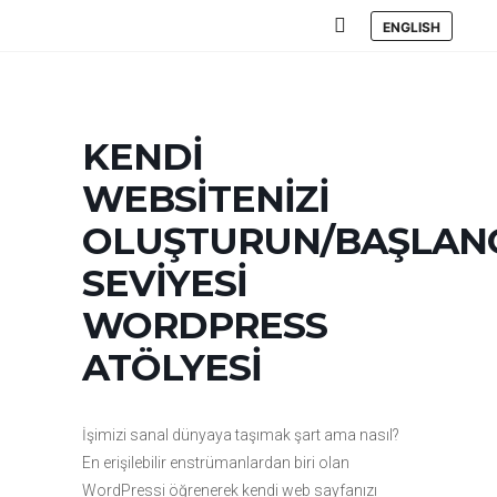
ENGLISH
Ana menü
KENDI
WEBSITENIZI
OLUŞTURUN/BAŞLAN
SEVIYESI
WORDPRESS
ATÖLYESI
İşimizi sanal dünyaya taşımak şart ama nasıl?
En erişilebilir enstrümanlardan biri olan
WordPressi öğrenerek kendi web sayfanızı